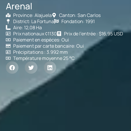
Arenal
Province: Alajuela
Canton: San Carlos
District: La Fortuna
Fondation: 1991
Aire: 12,08 Ha
Prix nationaux ¢1130
Prix de l'entrée : $16,95 USD
Paiement en espèces: Oui
Paiement par carte bancaire: Oui
Précipitations : 3.992 mm
Température moyenne 25 °C