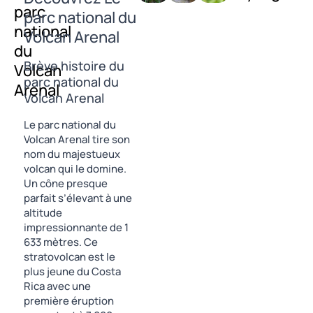
parc
parc national du
national
Volcan Arenal
du
Brève histoire du
Volcan
parc national du
Arenal
Volcan Arenal
Le parc national du
Volcan Arenal tire son
nom du majestueux
volcan qui le domine.
Un cône presque
parfait s’élevant à une
altitude
impressionnante de 1
633 mètres. Ce
stratovolcan est le
plus jeune du Costa
Rica avec une
première éruption