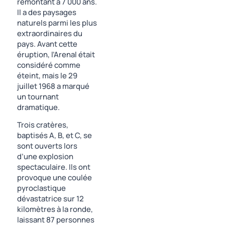
remontant à 7 000 ans.
Il a des paysages
naturels parmi les plus
extraordinaires du
pays. Avant cette
éruption, l’Arenal était
considéré comme
éteint, mais le 29
juillet 1968 a marqué
un tournant
dramatique.
Trois cratères,
baptisés A, B, et C, se
sont ouverts lors
d’une explosion
spectaculaire. Ils ont
provoque une coulée
pyroclastique
dévastatrice sur 12
kilomètres à la ronde,
laissant 87 personnes