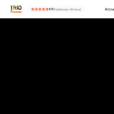
Aller au contenu
Accue
5/5
TripAdvisor (60 avis)