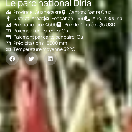
Le parc national Diria
Province: Guanacaste
Canton: Santa Cruz
District: Arado
Fondation: 1991
Aire: 2.800 ha
Prix nationaux ¢600
Prix de l'entrée : $6 USD
Paiement en espèces: Oui
Paiement par carte bancaire: Oui
Précipitations : 3500 mm
Température moyenne 32 °C