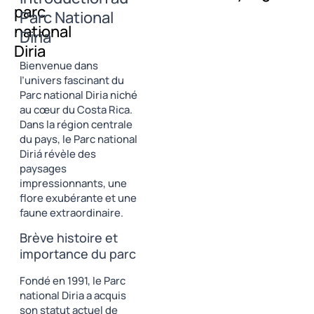
parc
Parc National
national
Diria
Diria
Bienvenue dans
l’univers fascinant du
Parc national Diria niché
au cœur du Costa Rica.
Dans la région centrale
du pays, le Parc national
Diriá révèle des
paysages
impressionnants, une
flore exubérante et une
faune extraordinaire.
Brève histoire et
importance du parc
Fondé en 1991, le Parc
national Diria a acquis
son statut actuel de