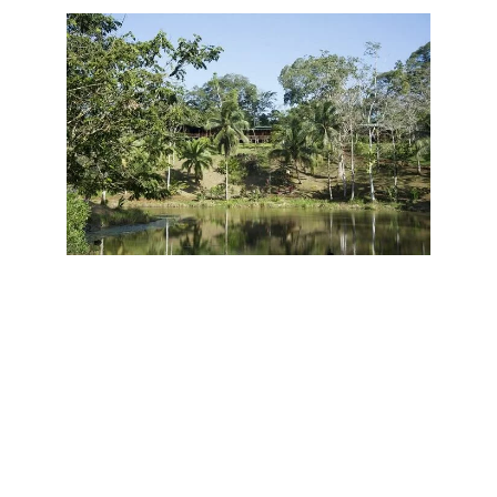
salle de bain privative avec eau chaude ;
ventilateur de plafond et climatisation ;
lits confortables avec moustiquaires selon les
catégories ;
terrasse ou balcon donnant sur la forêt ;
mobilier en bois local ;
larges fenêtres permettant d’observer la nature
environnante.
L’absence volontaire de télévision contribue à renforcer
l’expérience immersive offerte par le lodge.