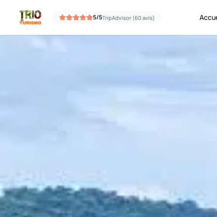
Aller au contenu
Accue
5/5
TripAdvisor (60 avis)