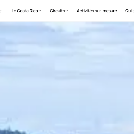
il
Le Costa Rica
Circuits
Activités sur-mesure
Qui 