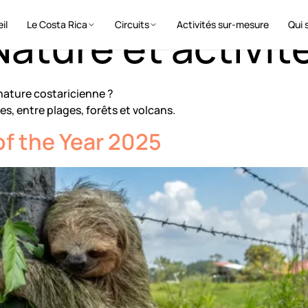
il
Le Costa Rica
Circuits
Activités sur-mesure
Qui 
Nature et activit
nature costaricienne ?
s, entre plages, forêts et volcans.
of the Year 2025