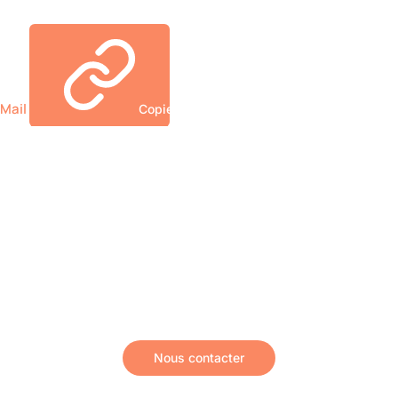
Mail
Copier le lien
Envie de discuter de votre
voyage au Costa Rica ?
Parlez-nous de votre projet, on vous répond
personnellement, sans engagement.
Nous contacter