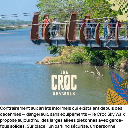
Contrairement aux arrêts informels qui existaient depuis des
décennies — dangereux, sans équipements — le Croc Sky Walk
propose aujourd’hui des
larges allées piétonnes avec garde-
fous solides.
Sur place : un parking sécurisé, un personnel