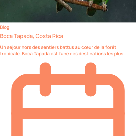
Blog
Boca Tapada, Costa Rica
Un séjour hors des sentiers battus au cœur de la forêt
tropicale. Boca Tapada est l’une des destinations les plus…