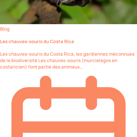
Blog
Les chauves-souris du Costa Rica
Les chauves-souris du Costa Rica, les gardiennes méconnues
de la biodiversité Les chauves-souris (murcielagos en
costaricien) font partie des animaux…