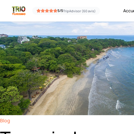
Aller au contenu
Accue
5/5
TripAdvisor (60 avis)
Blog